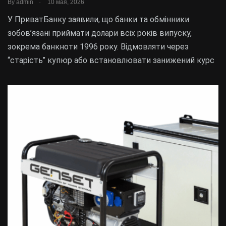
.
By
admin
10 мая, 2026
У ПриватБанку заявили, що банки та обмінники
зобов’язані приймати долари всіх років випуску,
зокрема банкноти 1996 року. Відмовляти через
“старість” купюр або встановлювати занижений курс