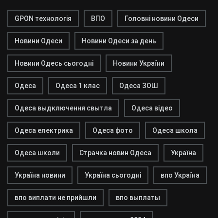
GPON технологія
ВПО
Головні новини Одеси
Новини Одеси
Новини Одеси за день
Новини Одесь сьогодні
Новини України
Одеса
Одеса 1 клас
Одеса ЗОШ
Одеса выдключення свытла
Одеса відео
Одеса електрика
Одеса фото
Одеса школа
Одеса школи
Страчка новин Одеса
Україна
Україна новини
Україна сьогодні
впо Україна
впо виплати не прийшли
впо выплаты