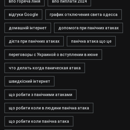
впо горяча лінія
впо пиплати 2024
відгуки Google
график отключения света одесса
домашній інтернет
допомога при панічних атаках
дієта при панічних атаках
панічна атака що це
переговоры с Украиной о вступлении в июне
что делать когда паническая атака
швидкісний інтернет
що робити з панічними атаками
що робити коли в людини панічна атака
що робити коли панічна атака