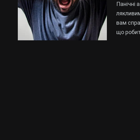
Панічні 
лякливим
вам спра
що робит