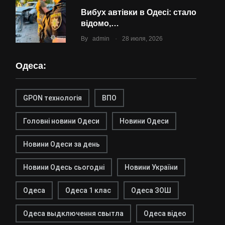
Вибух автівки в Одесі: стало
відомо,…
.
By
admin
28 июля, 2026
Одеса:
GPON технологія
ВПО
Головні новини Одеси
Новини Одеси
Новини Одеси за день
Новини Одесь сьогодні
Новини України
Одеса
Одеса 1 клас
Одеса ЗОШ
Одеса выдключення свытла
Одеса відео