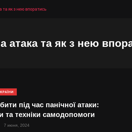
а та як з нею впоратись
а атака та як з нею впор
КРАЇНИ
ити під час панічної атаки:
и та техніки самодопомоги
7 июня, 2024