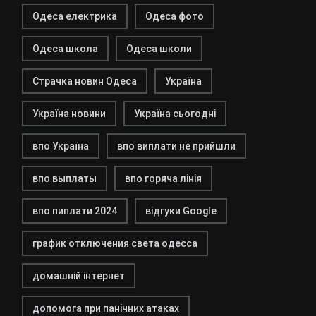
Одеса електрика
Одеса фото
Одеса школа
Одеса школи
Страчка новин Одеса
Україна
Україна новини
Україна сьогодні
впо Україна
впо виплати не прийшли
впо выплаты
впо горяча лінія
впо пиплати 2024
відгуки Google
график отключения света одесса
домашній інтернет
допомога при панічних атаках