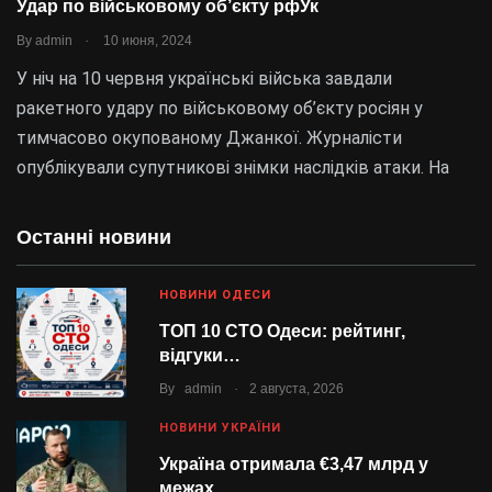
Удар по військовому об’єкту рфУк
.
By
admin
10 июня, 2024
У ніч на 10 червня українські війська завдали
ракетного удару по військовому об’єкту росіян у
тимчасово окупованому Джанкої. Журналісти
опублікували супутникові знімки наслідків атаки. На
Останні новини
НОВИНИ ОДЕСИ
ТОП 10 СТО Одеси: рейтинг,
відгуки…
.
By
admin
2 августа, 2026
НОВИНИ УКРАЇНИ
Україна отримала €3,47 млрд у
межах…