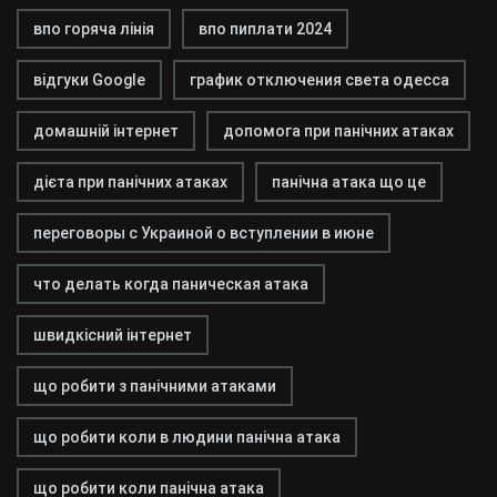
впо горяча лінія
впо пиплати 2024
відгуки Google
график отключения света одесса
домашній інтернет
допомога при панічних атаках
дієта при панічних атаках
панічна атака що це
переговоры с Украиной о вступлении в июне
что делать когда паническая атака
швидкісний інтернет
що робити з панічними атаками
що робити коли в людини панічна атака
що робити коли панічна атака