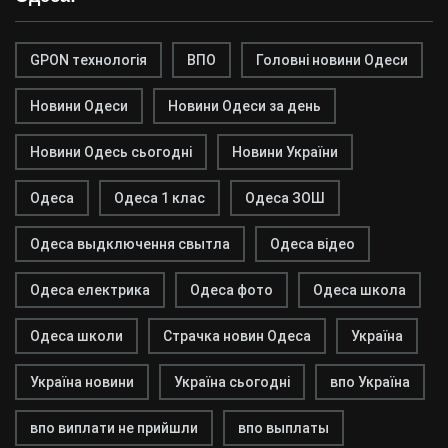
GPON технологія
ВПО
Головні новини Одеси
Новини Одеси
Новини Одеси за день
Новини Одесь сьогодні
Новини України
Одеса
Одеса 1 клас
Одеса ЗОШ
Одеса выдключення свытла
Одеса відео
Одеса електрика
Одеса фото
Одеса школа
Одеса школи
Страчка новин Одеса
Україна
Україна новини
Україна сьогодні
впо Україна
впо виплати не прийшли
впо выплаты