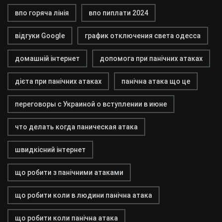
впо горяча лінія
впо пиплати 2024
відгуки Google
график отключения света одесса
домашній інтернет
допомога при панічних атаках
дієта при панічних атаках
панічна атака що це
переговоры с Украиной о вступлении в июне
что делать когда паническая атака
швидкісний інтернет
що робити з панічними атаками
що робити коли в людини панічна атака
що робити коли панічна атака