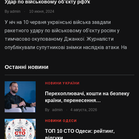
Удар по військовому об’єкту рфУк
.
By
admin
10 июня, 2024
У ніч на 10 червня українські війська завдали
ракетного удару по військовому об’єкту росіян у
тимчасово окупованому Джанкої. Журналісти
опублікували супутникові знімки наслідків атаки. На
Останні новини
НОВИНИ УКРАЇНИ
Перехоплювачі, кошти на безпеку
країни, перенесення…
.
By
admin
4 августа, 2026
НОВИНИ ОДЕСИ
ТОП 10 СТО Одеси: рейтинг,
відгуки…