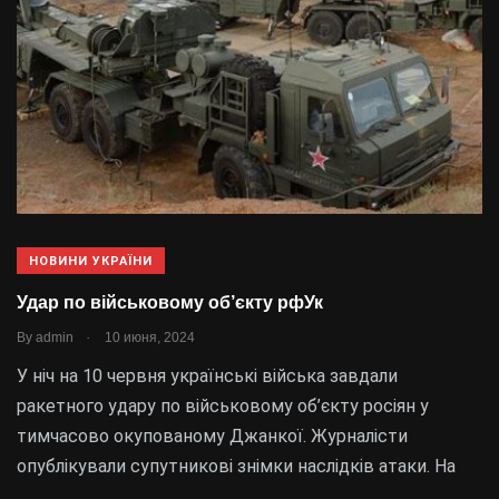
НОВИНИ УКРАЇНИ
Удар по військовому об’єкту рфУк
.
By
admin
10 июня, 2024
У ніч на 10 червня українські війська завдали
ракетного удару по військовому об’єкту росіян у
тимчасово окупованому Джанкої. Журналісти
опублікували супутникові знімки наслідків атаки. На