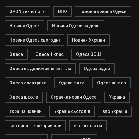
GPON технологія
ВПО
Головні новини Одеси
Новини Одеси
Новини Одеси за день
Новини Одесь сьогодні
Новини України
Одеса
Одеса 1 клас
Одеса ЗОШ
Одеса выдключення свытла
Одеса відео
Одеса електрика
Одеса фото
Одеса школа
Одеса школи
Страчка новин Одеса
Україна
Україна новини
Україна сьогодні
впо Україна
впо виплати не прийшли
впо выплаты