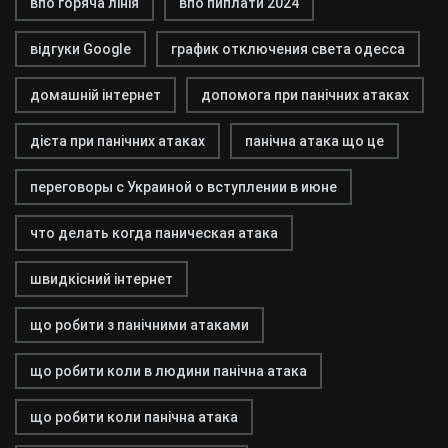
впо горяча лінія
впо пиплати 2024
відгуки Google
график отключения света одесса
домашній інтернет
допомога при панічних атаках
дієта при панічних атаках
панічна атака що це
переговоры с Украиной о вступлении в июне
что делать когда паническая атака
швидкісний інтернет
що робити з панічними атаками
що робити коли в людини панічна атака
що робити коли панічна атака