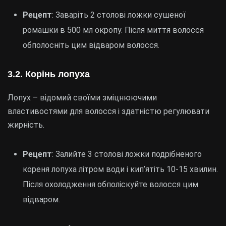
Рецепт
: Заваріть 2 столові ложки сушеної
ромашки в 500 мл окропу. Після миття волосся
обполосніть цим відваром волосся.
3.2.
Корінь лопуха
Лопух – відомий своїми зміцнюючими
властивостями для волосся і здатністю регулювати
жирність.
Рецепт
: Залийте 3 столові ложки подрібненого
кореня лопуха літром води і кип’ятіть 10-15 хвилин.
Після охолодження обполіскуйте волосся цим
відваром.