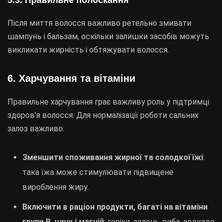
5.3.
Правильне полоскання
Після миття волосся важливо ретельно змивати
шампунь і бальзам, оскільки залишки засобів можуть
викликати жирність і обтяжувати волосся.
6.
Харчування та вітаміни
Правильне харчування грає важливу роль у підтримці
здоров’я волосся. Для нормалізації роботи сальних
залоз важливо:
Зменшити споживання жирної та солодкої їжі
:
така їжа може стимулювати підвищене
вироблення жиру.
Включити в раціон продукти, багаті на вітаміни
групи B, цинк і магній
: горіхи, зелень, риба, авокадо