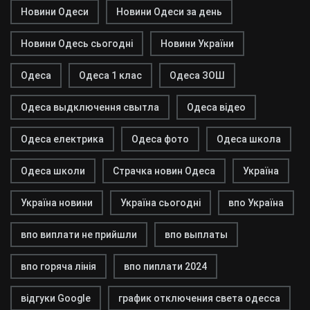
Новини Одеси
Новини Одеси за день
Новини Одесь сьогодні
Новини України
Одеса
Одеса 1 клас
Одеса ЗОШ
Одеса выдключення свытла
Одеса відео
Одеса електрика
Одеса фото
Одеса школа
Одеса школи
Страчка новин Одеса
Україна
Україна новини
Україна сьогодні
впо Україна
впо виплати не прийшли
впо выплаты
впо горяча лінія
впо пиплати 2024
відгуки Google
график отключения света одесса