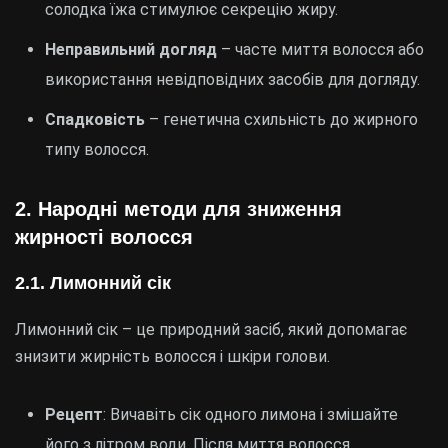
солодка їжа стимулює секрецію жиру.
Неправильний догляд
– часте миття волосся або
використання невідповідних засобів для догляду.
Спадковість
– генетична схильність до жирного
типу волосся.
2.
Народні методи для зниження
жирності волосся
2.1.
Лимонний сік
Лимонний сік – це природний засіб, який допомагає
знизити жирність волосся і шкіри голови.
Рецепт
: Вичавіть сік одного лимона і змішайте
його з літром води. Після миття волосся