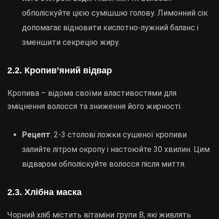
обполіскуйте цією сумішшю голову. Лимонний сік
допомагає відновити кислотно-лужний баланс і
зменшити секрецію жиру.
2.2.
Кропив’яний відвар
Кропива – відома своїми властивостями для
зміцнення волосся та зниження його жирності.
Рецепт
: 2-3 столові ложки сушеної кропиви
залийте літром окропу і настоюйте 30 хвилин. Цим
відваром обполіскуйте волосся після миття.
2.3.
Хлібна маска
Чорний хліб містить вітаміни групи B, які живлять