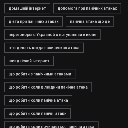
домашній інтернет
допомога при панічних атаках
дієта при панічних атаках
панічна атака що це
переговоры с Украиной о вступлении в июне
что делать когда паническая атака
швидкісний інтернет
що робити з панічними атаками
що робити коли в людини панічна атака
що робити коли панічна атака
що робити коли панічні атаки
що робити коли починається панічна атака