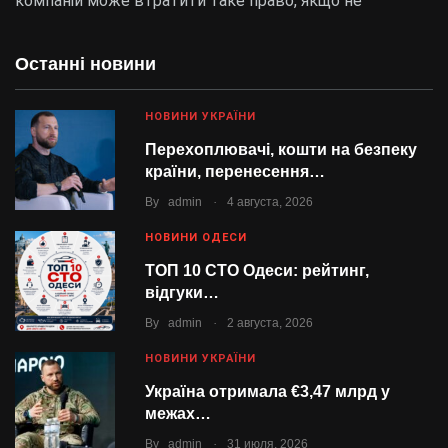
компаній може втратити таке право, якщо не
Останні новини
НОВИНИ УКРАЇНИ
Перехоплювачі, кошти на безпеку
країни, перенесення…
.
By
admin
4 августа, 2026
НОВИНИ ОДЕСИ
ТОП 10 СТО Одеси: рейтинг,
відгуки…
.
By
admin
2 августа, 2026
НОВИНИ УКРАЇНИ
Україна отримала €3,47 млрд у
межах…
.
By
admin
31 июля, 2026