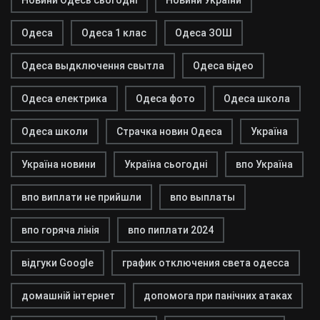
Новини Одесь сьогодні
Новини України
Одеса
Одеса 1 клас
Одеса ЗОШ
Одеса выдключення свытла
Одеса відео
Одеса електрика
Одеса фото
Одеса школа
Одеса школи
Страчка новин Одеса
Україна
Україна новини
Україна сьогодні
впо Україна
впо виплати не прийшли
впо выплаты
впо горяча лінія
впо пиплати 2024
відгуки Google
график отключения света одесса
домашній інтернет
допомога при панічних атаках