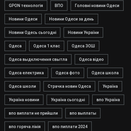
GPON технологія
ВПО
Головні новини Одеси
Новини Одеси
Новини Одеси за день
Новини Одесь сьогодні
Новини України
Одеса
Одеса 1 клас
Одеса ЗОШ
Одеса выдключення свытла
Одеса відео
Одеса електрика
Одеса фото
Одеса школа
Одеса школи
Страчка новин Одеса
Україна
Україна новини
Україна сьогодні
впо Україна
впо виплати не прийшли
впо выплаты
впо горяча лінія
впо пиплати 2024