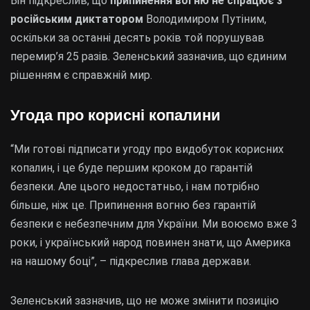
Він підкреслив, що
припинення вогню не спрацює з
російським диктатором
Володимиром Путіним,
оскільки за останні десять років той порушував
перемир’я 25 разів. Зеленський зазначив, що єдиним
рішенням є справжній мир.
Угода про корисні копалини
“Ми готові підписати угоду про видобуток корисних
копалин, і це буде першим кроком до гарантій
безпеки. Але цього недостатньо, і нам потрібно
більше, ніж це. Припинення вогню без гарантій
безпеки є небезпечним для України. Ми воюємо вже 3
роки, і український народ повинен знати, що Америка
на нашому боці”, – підкреслив глава держави.
Зеленський зазначив, що не може змінити позицію