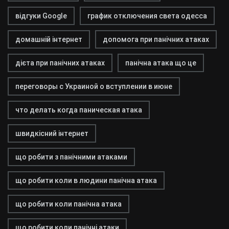
відгуки Google
график отключения света одесса
домашній інтернет
допомога при панічних атаках
дієта при панічних атаках
панічна атака що це
переговоры с Украиной о вступлении в июне
что делать когда паническая атака
швидкісний інтернет
що робити з панічними атаками
що робити коли в людини панічна атака
що робити коли панічна атака
що робити коли панічні атаки