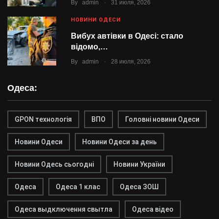
.
By
admin
31 июля, 2026
НОВИНИ ОДЕСИ
Вибух автівки в Одесі: стало
відомо,…
.
By
admin
28 июля, 2026
Одеса:
GPON технологія
ВПО
Головні новини Одеси
Новини Одеси
Новини Одеси за день
Новини Одесь сьогодні
Новини України
Одеса
Одеса 1 клас
Одеса ЗОШ
Одеса выдключення свытла
Одеса відео