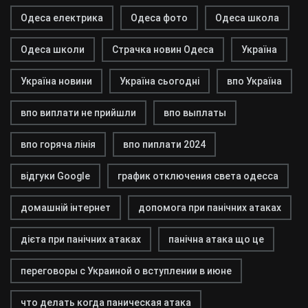
Одеса електрика
Одеса фото
Одеса школа
Одеса школи
Страчка новин Одеса
Україна
Україна новини
Україна сьогодні
впо Україна
впо виплати не прийшли
впо выплаты
впо горяча лінія
впо пиплати 2024
відгуки Google
график отключения света одесса
домашній інтернет
допомога при панічних атаках
дієта при панічних атаках
панічна атака що це
переговоры с Украиной о вступлении в июне
что делать когда паническая атака