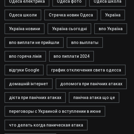
Одеса електрика
Одеса фото
Одеса школа
Одеса школи
Страчка новин Одеса
Україна
Україна новини
Україна сьогодні
впо Україна
впо виплати не прийшли
впо выплаты
впо горяча лінія
впо пиплати 2024
відгуки Google
график отключения света одесса
домашній інтернет
допомога при панічних атаках
дієта при панічних атаках
панічна атака що це
переговоры с Украиной о вступлении в июне
что делать когда паническая атака