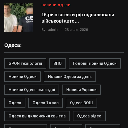
НОВИНИ ОДЕСИ
16-річні агенти рф підпалювали
військові авто…
.
By
admin
28 июля, 2026
Одеса:
GPON технологія
ВПО
Головні новини Одеси
Новини Одеси
Новини Одеси за день
Новини Одесь сьогодні
Новини України
Одеса
Одеса 1 клас
Одеса ЗОШ
Одеса выдключення свытла
Одеса відео