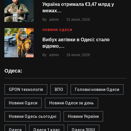
Україна отримала €3,47 млрд у
межах…
.
By
admin
31 июля, 2026
НОВИНИ ОДЕСИ
Вибух автівки в Одесі: стало
відомо,…
.
By
admin
28 июля, 2026
Одеса:
GPON технологія
ВПО
Головні новини Одеси
Новини Одеси
Новини Одеси за день
Новини Одесь сьогодні
Новини України
Одеса
Одеса 1 клас
Одеса ЗОШ