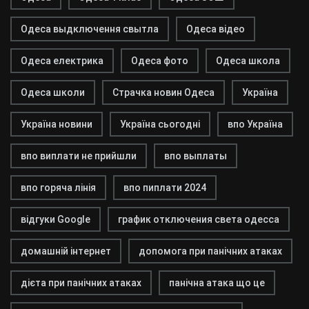
Одеса выдключення свытла
Одеса відео
Одеса електрика
Одеса фото
Одеса школа
Одеса школи
Страчка новин Одеса
Україна
Україна новини
Україна сьогодні
впо Україна
впо виплати не прийшли
впо выплаты
впо горяча лінія
впо пиплати 2024
відгуки Google
график отключения света одесса
домашній інтернет
допомога при панічних атаках
дієта при панічних атаках
панічна атака що це