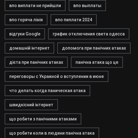
впо виплати не прийшли
впо выплаты
впо горяча лінія
впо пиплати 2024
відгуки Google
график отключения света одесса
домашній інтернет
допомога при панічних атаках
дієта при панічних атаках
панічна атака що це
переговоры с Украиной о вступлении в июне
что делать когда паническая атака
швидкісний інтернет
що робити з панічними атаками
що робити коли в людини панічна атака