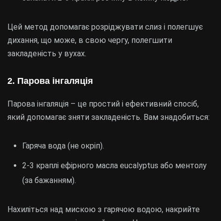
Цей метод допомагає розріджувати слиз і полегшує
дихання, що може, в свою чергу, полегшити
закладеність у вухах.
2. Парова інгаляція
Парова інгаляція – це простий і ефективний спосіб,
який допомагає зняти закладеність. Вам знадобиться:
Гаряча вода (не окріп).
2-3 краплі ефірного масла eucalyptus або ментолу
(за бажанням).
Нахиліться над мискою з гарячою водою, накрийте