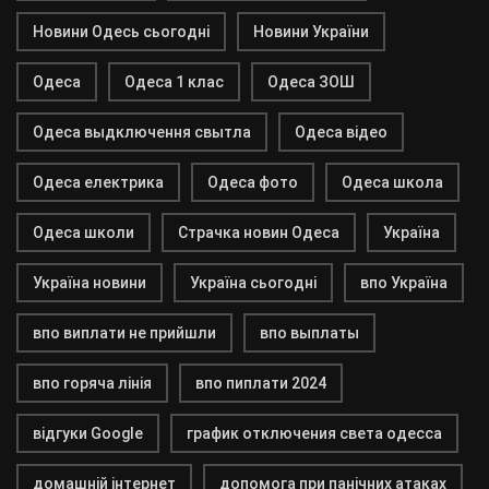
Новини Одесь сьогодні
Новини України
Одеса
Одеса 1 клас
Одеса ЗОШ
Одеса выдключення свытла
Одеса відео
Одеса електрика
Одеса фото
Одеса школа
Одеса школи
Страчка новин Одеса
Україна
Україна новини
Україна сьогодні
впо Україна
впо виплати не прийшли
впо выплаты
впо горяча лінія
впо пиплати 2024
відгуки Google
график отключения света одесса
домашній інтернет
допомога при панічних атаках