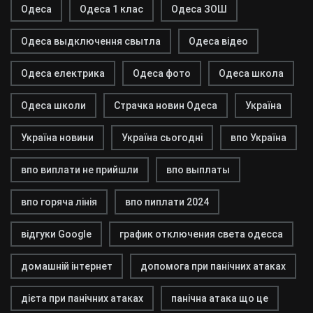
Одеса
Одеса 1 клас
Одеса ЗОШ
Одеса выдключення свытла
Одеса відео
Одеса електрика
Одеса фото
Одеса школа
Одеса школи
Страчка новин Одеса
Україна
Україна новини
Україна сьогодні
впо Україна
впо виплати не прийшли
впо выплаты
впо горяча лінія
впо пиплати 2024
відгуки Google
график отключения света одесса
домашній інтернет
допомога при панічних атаках
дієта при панічних атаках
панічна атака що це