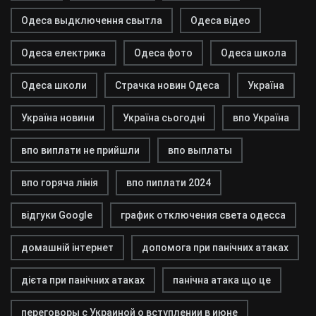
Одеса выдключення свытла
Одеса відео
Одеса електрика
Одеса фото
Одеса школа
Одеса школи
Страчка новин Одеса
Україна
Україна новини
Україна сьогодні
впо Україна
впо виплати не прийшли
впо выплаты
впо горяча лінія
впо пиплати 2024
відгуки Google
график отключения света одесса
домашній інтернет
допомога при панічних атаках
дієта при панічних атаках
панічна атака що це
переговоры с Украиной о вступлении в июне