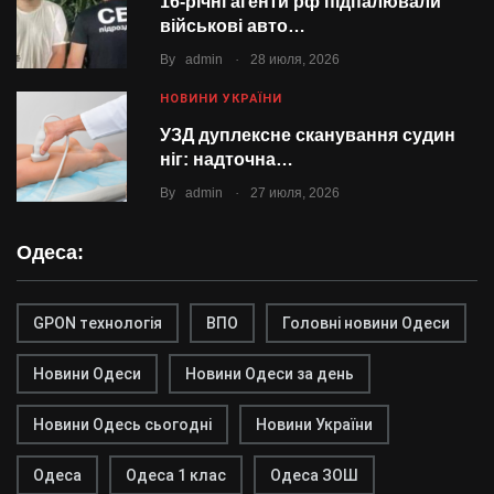
16-річні агенти рф підпалювали
військові авто…
.
By
admin
28 июля, 2026
НОВИНИ УКРАЇНИ
УЗД дуплексне сканування судин
ніг: надточна…
.
By
admin
27 июля, 2026
Одеса:
GPON технологія
ВПО
Головні новини Одеси
Новини Одеси
Новини Одеси за день
Новини Одесь сьогодні
Новини України
Одеса
Одеса 1 клас
Одеса ЗОШ