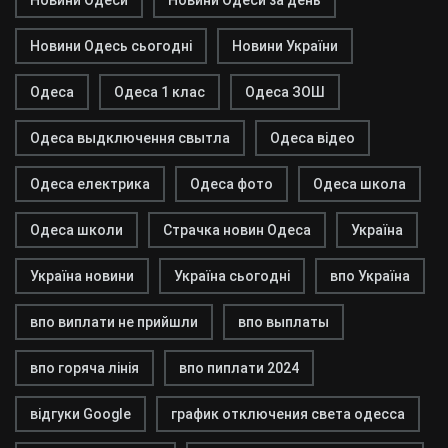
Новини Одеси
Новини Одеси за день
Новини Одесь сьогодні
Новини України
Одеса
Одеса 1 клас
Одеса ЗОШ
Одеса выдключення свытла
Одеса відео
Одеса електрика
Одеса фото
Одеса школа
Одеса школи
Страчка новин Одеса
Україна
Україна новини
Україна сьогодні
впо Україна
впо виплати не прийшли
впо выплаты
впо горяча лінія
впо пиплати 2024
відгуки Google
график отключения света одесса