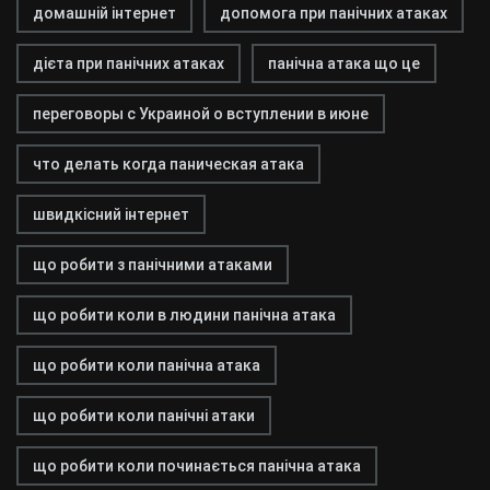
домашній інтернет
допомога при панічних атаках
дієта при панічних атаках
панічна атака що це
переговоры с Украиной о вступлении в июне
что делать когда паническая атака
швидкісний інтернет
що робити з панічними атаками
що робити коли в людини панічна атака
що робити коли панічна атака
що робити коли панічні атаки
що робити коли починається панічна атака