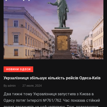
НОВИНИ ОДЕСИ
Укрзалізниця збільшує кількість рейсів Одеса-Київ
.
By
admin
27 июля, 2024
Два тижні тому Укрзалізниця запустила з Києва в
Одесу потяг Інтерсіті №761/762. Час показав стійкий
попит пасажирів на цей напрямок. Тож, враховуючи