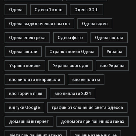
Одеса
Одеса 1 клас
Одеса ЗОШ
Одеса выдключення свытла
Одеса відео
Одеса електрика
Одеса фото
Одеса школа
Одеса школи
Страчка новин Одеса
Україна
Україна новини
Україна сьогодні
впо Україна
впо виплати не прийшли
впо выплаты
впо горяча лінія
впо пиплати 2024
відгуки Google
график отключения света одесса
домашній інтернет
допомога при панічних атаках
дієта при панічних атаках
панічна атака що це