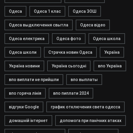
Одеса
Одеса 1 клас
Одеса ЗОШ
Одеса выдключення свытла
Одеса відео
Одеса електрика
Одеса фото
Одеса школа
Одеса школи
Страчка новин Одеса
Україна
Україна новини
Україна сьогодні
впо Україна
впо виплати не прийшли
впо выплаты
впо горяча лінія
впо пиплати 2024
відгуки Google
график отключения света одесса
домашній інтернет
допомога при панічних атаках