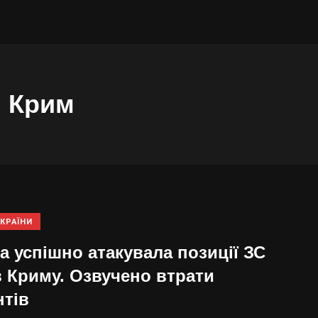
і Крим
КРАЇНИ
а успішно атакувала позиції ЗС
в Криму. Озвучено втрати
нтів