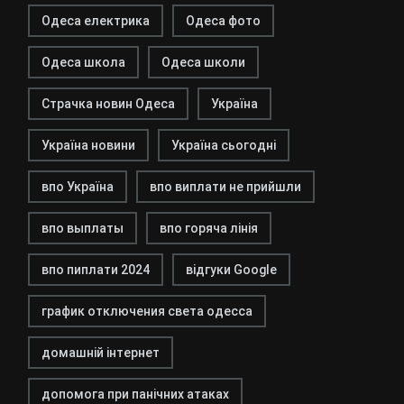
Одеса електрика
Одеса фото
Одеса школа
Одеса школи
Страчка новин Одеса
Україна
Україна новини
Україна сьогодні
впо Україна
впо виплати не прийшли
впо выплаты
впо горяча лінія
впо пиплати 2024
відгуки Google
график отключения света одесса
домашній інтернет
допомога при панічних атаках