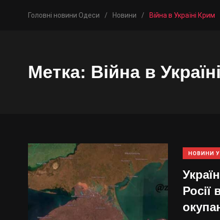
Головні новини Одеси
/
Новини
/
Війна в Україні Крим
Метка:
Війна в Україн
НОВИНИ У
Україн
Росії 
окупа