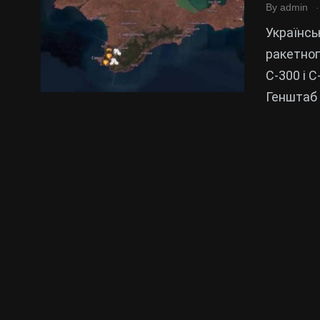
.
By
admin
Українсь
ракетног
С-300 і 
Генштаб