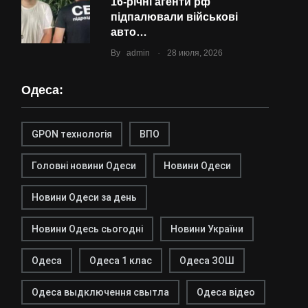
16-річні агенти рф
підпалювали військові
авто…
.
By
admin
28 июля, 2026
Одеса:
GPON технологія
ВПО
Головні новини Одеси
Новини Одеси
Новини Одеси за день
Новини Одесь сьогодні
Новини України
Одеса
Одеса 1 клас
Одеса ЗОШ
Одеса выдключення свытла
Одеса відео