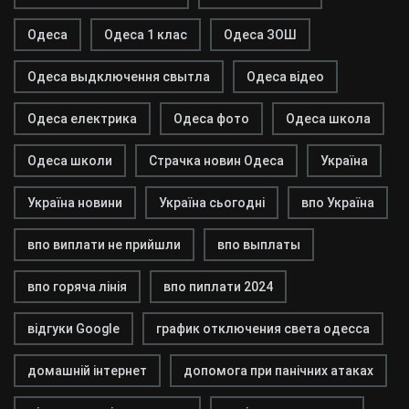
Одеса
Одеса 1 клас
Одеса ЗОШ
Одеса выдключення свытла
Одеса відео
Одеса електрика
Одеса фото
Одеса школа
Одеса школи
Страчка новин Одеса
Україна
Україна новини
Україна сьогодні
впо Україна
впо виплати не прийшли
впо выплаты
впо горяча лінія
впо пиплати 2024
відгуки Google
график отключения света одесса
домашній інтернет
допомога при панічних атаках