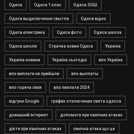
Одеса
Одеса 1 клас
Одеса ЗОШ
Одеса выдключення свытла
Одеса відео
Одеса електрика
Одеса фото
Одеса школа
Одеса школи
Страчка новин Одеса
Україна
Україна новини
Україна сьогодні
впо Україна
впо виплати не прийшли
впо выплаты
впо горяча лінія
впо пиплати 2024
відгуки Google
график отключения света одесса
домашній інтернет
допомога при панічних атаках
дієта при панічних атаках
панічна атака що це