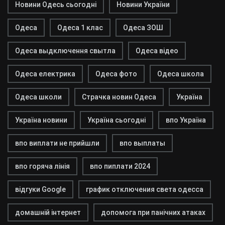
Новини Одесь сьогодні
Новини України
Одеса
Одеса 1 клас
Одеса ЗОШ
Одеса выдключення свытла
Одеса відео
Одеса електрика
Одеса фото
Одеса школа
Одеса школи
Страчка новин Одеса
Україна
Україна новини
Україна сьогодні
впо Україна
впо виплати не прийшли
впо выплаты
впо горяча лінія
впо пиплати 2024
відгуки Google
график отключения света одесса
домашній інтернет
допомога при панічних атаках