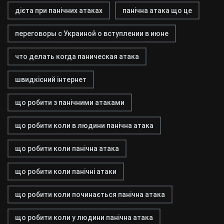
дієта при панічних атаках
панічна атака що це
переговоры с Украиной о вступлении в июне
что делать когда паническая атака
швидкісний інтернет
що робити з панічними атаками
що робити коли в людини панічна атака
що робити коли панічна атака
що робити коли панічні атаки
що робити коли починається панічна атака
що робити коли у людини панічна атака