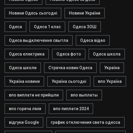
Новини Одесь сьогодні
Новини України
Одеса
Одеса 1 клас
Одеса ЗОШ
Одеса выдключення свытла
Одеса відео
Одеса електрика
Одеса фото
Одеса школа
Одеса школи
Страчка новин Одеса
Україна
Україна новини
Україна сьогодні
впо Україна
впо виплати не прийшли
впо выплаты
впо горяча лінія
впо пиплати 2024
відгуки Google
график отключения света одесса