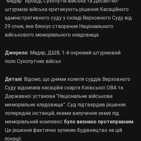
“Мадяр” Бровді, Сухопутні війська та Десантно-
штурмові війська критикують рішення Касаційного
адміністративного суду у складі Верховного Суду від
29 січня, яке блокує створення Національного
військового меморіального кладовища.
Джерело
: Мадяр, ДШВ, 1-й окремий штурмовий
полк Сухопутних військ
Деталі
: Відомо, що днями колегія суддів Верховного
Суду відхилила касаційні скарги Київської ОВА та
Державної установи “Національне військове
меморіальне кладовище”. Суд підтвердив рішення
попередніх інстанцій, якими вилучення землі під
меморіальний комплекс
було визнано протиправним
.
Це рішення фактично зупиняє будівництво на цій
локації.