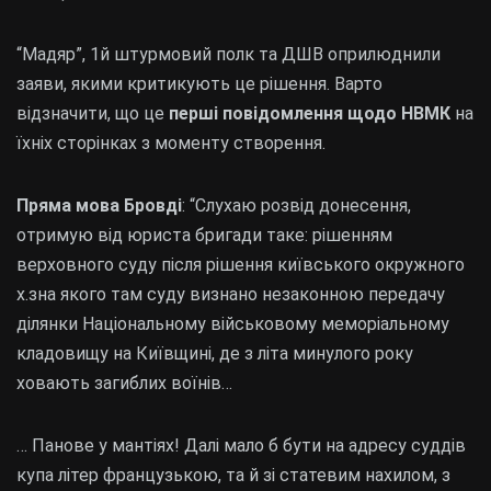
“Мадяр”, 1й штурмовий полк та ДШВ оприлюднили
заяви, якими критикують це рішення. Варто
відзначити, що це
перші повідомлення щодо НВМК
на
їхніх сторінках з моменту створення.
Пряма мова Бровді
: “Слухаю розвід донесення,
отримую від юриста бригади таке: рішенням
верховного суду після рішення київського окружного
х.зна якого там суду визнано незаконною передачу
ділянки Національному військовому меморіальному
кладовищу на Київщині, де з літа минулого року
ховають загиблих воїнів…
… Панове у мантіях! Далі мало б бути на адресу суддів
купа літер французькою, та й зі статевим нахилом, з