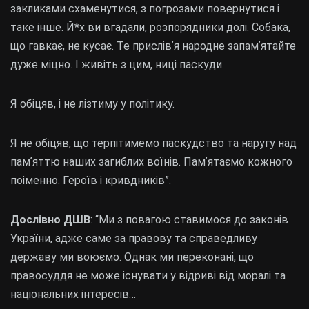
закликами схаменутися, з погрозами повернутися і
таке інше. Й*х ви вгадали, розпорядники долі. Собака,
що гавкає, не кусає. Те прислівʼя народне запамʼятайте
дуже міцно. І живіть з цим, ниці паскуди.
Я обіцяв, і не лізтиму у політику.
Я не обіцяв, що терпітимемо паскудство та наругу над
памʼяттю наших загиблих воїнів. Памʼятаємо кожного
поіменно. Героїв і кривдників”.
Дослівно ДШВ
: “Ми з повагою ставимося до законів
України, адже саме за правову та справедливу
державу ми воюємо. Однак ми переконані, що
правосуддя не може існувати у відриві від моралі та
національних інтересів…