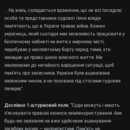
… ​На жаль, складається враження, що не всі посадові
особи та представники судової гілки влади
пам’ятають, що в Україні триває війна. Кожен
українець, який сьогодні має можливість працювати у
безпечному кабінеті чи жити у мирному місті,
перебуває у неоплатному боргу перед тими, хто
захищає це право ціною власного життя. Ми
закликаємо до негайного вирішення ситуації, щоб
пам’ять про захисників України була вшанована
належним чином, а не похована під стосами судових
паперів”.
Дослівно 1 штурмовий полк
: “Суди можуть і мають
зʼясовувати правові нюанси землекористування. Але
будь-які зазіхання на вже здійснене вшанування
загиблих воїнів — неприпустимі. Памʼять не