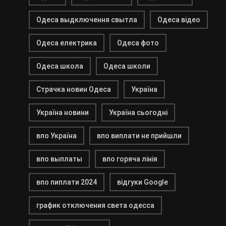
Одеса выдключення свытла
Одеса відео
Одеса електрика
Одеса фото
Одеса школа
Одеса школи
Страчка новин Одеса
Україна
Україна новини
Україна сьогодні
впо Україна
впо виплати не прийшли
впо выплаты
впо горяча лінія
впо пиплати 2024
відгуки Google
график отключения света одесса