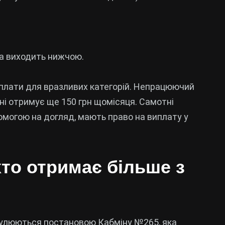
ма виходить нижчою.
оплати для вразливих категорій. Непрацюючий
і отримує ще 150 грн щомісяця. Самотні
омогою на догляд, мають право на виплату у
хто отримає більше з
егулюються постановою Кабміну №265, яка