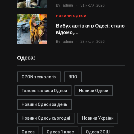
.
By
admin
31 июля, 2026
НОВИНИ ОДЕСИ
Вибух автівки в Одесі: стало
відомо,…
.
By
admin
28 июля, 2026
Одеса:
GPON технологія
ВПО
Головні новини Одеси
Новини Одеси
Новини Одеси за день
Новини Одесь сьогодні
Новини України
Одеса
Одеса 1 клас
Одеса ЗОШ