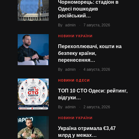
Чорноморець: стадіон в
Одесі пошкодив
російський…
.
By
admin
7 августа, 2026
НОВИНИ УКРАЇНИ
Перехоплювачі, кошти на
безпеку країни,
перенесення…
.
By
admin
4 августа, 2026
НОВИНИ ОДЕСИ
ТОП 10 СТО Одеси: рейтинг,
відгуки…
.
By
admin
2 августа, 2026
НОВИНИ УКРАЇНИ
Україна отримала €3,47
млрд у межах…