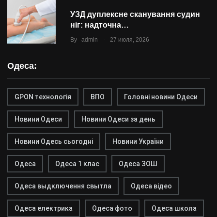
УЗД дуплексне сканування судин
ніг: надточна…
.
By
admin
27 июля, 2026
Одеса:
GPON технологія
ВПО
Головні новини Одеси
Новини Одеси
Новини Одеси за день
Новини Одесь сьогодні
Новини України
Одеса
Одеса 1 клас
Одеса ЗОШ
Одеса выдключення свытла
Одеса відео
Одеса електрика
Одеса фото
Одеса школа