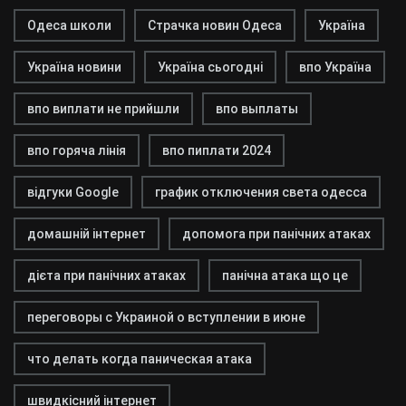
Одеса школи
Страчка новин Одеса
Україна
Україна новини
Україна сьогодні
впо Україна
впо виплати не прийшли
впо выплаты
впо горяча лінія
впо пиплати 2024
відгуки Google
график отключения света одесса
домашній інтернет
допомога при панічних атаках
дієта при панічних атаках
панічна атака що це
переговоры с Украиной о вступлении в июне
что делать когда паническая атака
швидкісний інтернет