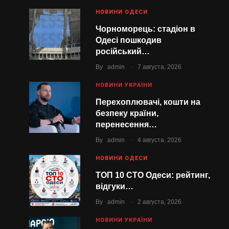
НОВИНИ ОДЕСИ
Чорноморець: стадіон в
Одесі пошкодив
російський…
.
By
admin
7 августа, 2026
НОВИНИ УКРАЇНИ
Перехоплювачі, кошти на
безпеку країни,
перенесення…
.
By
admin
4 августа, 2026
НОВИНИ ОДЕСИ
ТОП 10 СТО Одеси: рейтинг,
відгуки…
.
By
admin
2 августа, 2026
НОВИНИ УКРАЇНИ