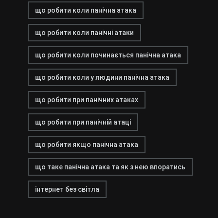
що робити коли панічна атака
що робити коли панічні атаки
що робити коли починається панічна атака
що робити коли у людини панічна атака
що робити при панічних атаках
що робити при панічній атаці
що робити якщо панічна атака
що таке панічна атака та як з нею впоратись
інтернет без світла