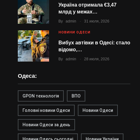
Україна отримала €3,47
млрд у межах…
.
By
admin
31 июля, 2026
НОВИНИ ОДЕСИ
Вибух автівки в Одесі: стало
відомо,…
.
By
admin
28 июля, 2026
Одеса:
GPON технологія
ВПО
Головні новини Одеси
Новини Одеси
Новини Одеси за день
Новини Одесь сьогодні
Новини України