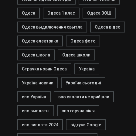
Одеса
Одеса 1 клас
Одеса ЗОШ
Одеса выдключення свытла
Одеса відео
Одеса електрика
Одеса фото
Одеса школа
Одеса школи
Страчка новин Одеса
Україна
Україна новини
Україна сьогодні
впо Україна
впо виплати не прийшли
впо выплаты
впо горяча лінія
впо пиплати 2024
відгуки Google