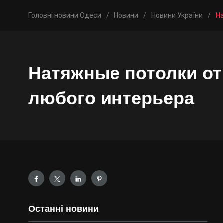
Головні новини Одеси
/
Новини
/
Новини України
/
Н
Натяжные потолки от
любого интерьера
Останні новини