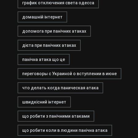
график отключения света одесса
домашній інтернет
допомога при панічних атаках
дієта при панічних атаках
панічна атака що це
переговоры с Украиной о вступлении в июне
что делать когда паническая атака
швидкісний інтернет
що робити з панічними атаками
що робити коли в людини панічна атака