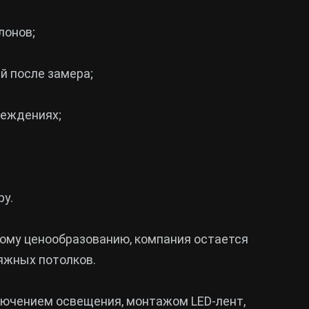
лонов;
й после замера;
реждениях;
ру.
ому ценообразованию, компания остается
яжных потолков.
лючением освещения, монтажом LED-лент,