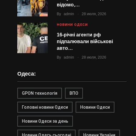
відомо,…
.
By
admin
28 июля, 2026
НОВИНИ ОДЕСИ
16-річні агенти рф
підпалювали військові
авто…
.
By
admin
28 июля, 2026
Одеса:
GPON технологія
ВПО
Головні новини Одеси
Новини Одеси
Новини Одеси за день
Новини Одесь сьогодні
Новини України