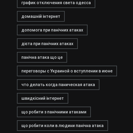
график отключения света одесса
домашній інтернет
допомога при панічних атаках
дієта при панічних атаках
панічна атака що це
переговоры с Украиной о вступлении в июне
что делать когда паническая атака
швидкісний інтернет
що робити з панічними атаками
що робити коли в людини панічна атака