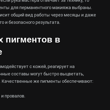
если рука мастера отвечает за технику, то
гменты для перманентного макияжа выбраны.
ависит общий вид работы через месяцы и даже
о и безопасного результата.
х пигментов в
е
модействует с кожей, реагирует на
енные составы могут быстро выцветать,
. Качественные же пигменты обеспечивают:
 и провалов.