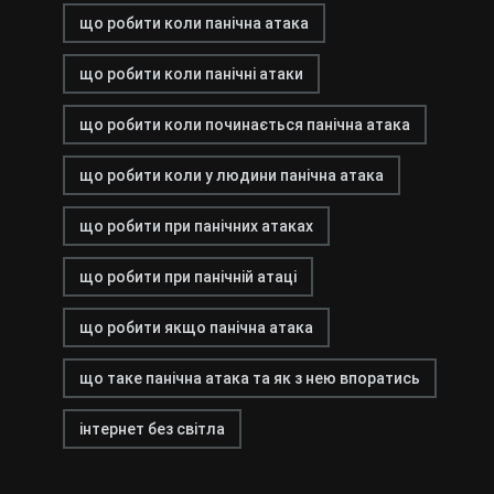
що робити коли панічна атака
що робити коли панічні атаки
що робити коли починається панічна атака
що робити коли у людини панічна атака
що робити при панічних атаках
що робити при панічній атаці
що робити якщо панічна атака
що таке панічна атака та як з нею впоратись
інтернет без світла