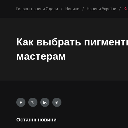
Головні новини Одеси
/
Новини
/
Новини України
/
К
Как выбрать пигмент
мастерам
Останні новини