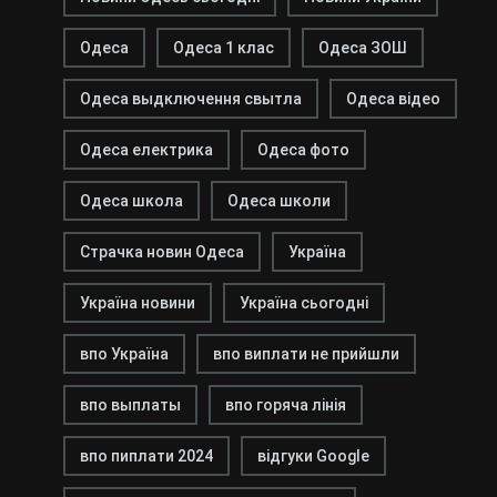
Одеса
Одеса 1 клас
Одеса ЗОШ
Одеса выдключення свытла
Одеса відео
Одеса електрика
Одеса фото
Одеса школа
Одеса школи
Страчка новин Одеса
Україна
Україна новини
Україна сьогодні
впо Україна
впо виплати не прийшли
впо выплаты
впо горяча лінія
впо пиплати 2024
відгуки Google