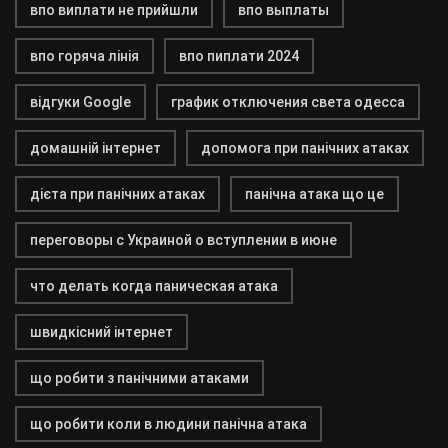
впо виплати не прийшли
впо выплаты
впо горяча лінія
впо пиплати 2024
відгуки Google
график отключения света одесса
домашній інтернет
допомога при панічних атаках
дієта при панічних атаках
панічна атака що це
переговоры с Украиной о вступлении в июне
что делать когда паническая атака
швидкісний інтернет
що робити з панічними атаками
що робити коли в людини панічна атака