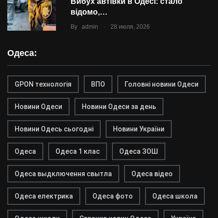
Вибух автівки в Одесі: стало
відомо,…
.
By
admin
28 июля, 2026
Одеса:
GPON технологія
ВПО
Головні новини Одеси
Новини Одеси
Новини Одеси за день
Новини Одесь сьогодні
Новини України
Одеса
Одеса 1 клас
Одеса ЗОШ
Одеса выдключення свытла
Одеса відео
Одеса електрика
Одеса фото
Одеса школа