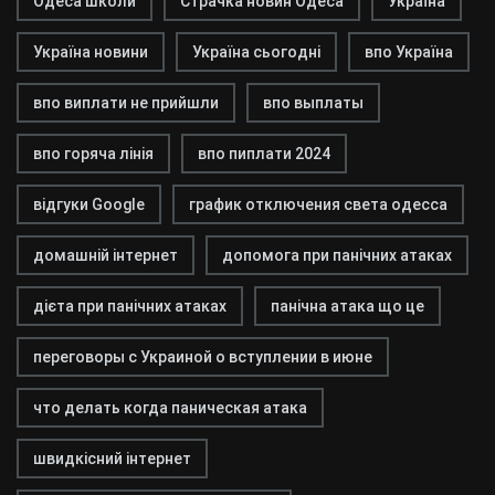
Одеса школи
Страчка новин Одеса
Україна
Україна новини
Україна сьогодні
впо Україна
впо виплати не прийшли
впо выплаты
впо горяча лінія
впо пиплати 2024
відгуки Google
график отключения света одесса
домашній інтернет
допомога при панічних атаках
дієта при панічних атаках
панічна атака що це
переговоры с Украиной о вступлении в июне
что делать когда паническая атака
швидкісний інтернет