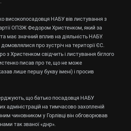
.
ько високопосадовця НАБУ вів листування з
артії ОПЗЖ Федором Христенком, який за
та має значний вплив на діяльність НАБУ.
 домовлялися про зустріч на території ЄС.
о з Христенком свідчить і листування біглого
стенко писав про те, що не може
казав лише першу букву імені) і просив
тверджують, що батько посадовця НАБУ
их адміністрацій на тимчасово захопленій
ійним чиновником у Горлівці він обговорював
нами так званої «днр».