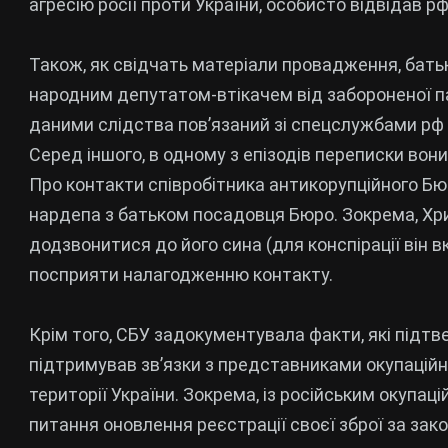
агресію росії проти України, особисто відвідав рф
Також, як свідчать матеріали провадження, бат
народним депутатом-втікачем від забороненої п
даними слідства пов’язаний зі спецслужбами рф 
Серед іншого, в одному з епізодів переписки вони
Про контакти співробітника антикорупційного Бюр
нардепа з батьком посадовця Бюро. Зокрема, Хри
додзвонитися до його сина (для конспірації він в
посприяти налагодженню контакту.
Крім того, СБУ задокументувала факти, які під
підтримував зв’язки з представниками окупаційн
території України. Зокрема, із російським окупац
питання оновлення реєстрації своєї зброї за зако