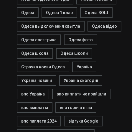
Одеса
Одеса 1 клас
Одеса ЗОШ
Одеса выдключення свытла
Одеса відео
Одеса електрика
Одеса фото
Одеса школа
Одеса школи
Страчка новин Одеса
Україна
Україна новини
Україна сьогодні
впо Україна
впо виплати не прийшли
впо выплаты
впо горяча лінія
впо пиплати 2024
відгуки Google