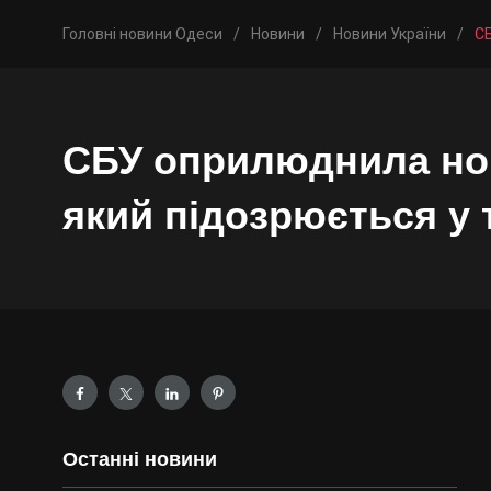
Головні новини Одеси
/
Новини
/
Новини України
/
СБ
СБУ оприлюднила нов
який підозрюється у т
Останні новини