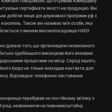
ої компанії повідомляє, що отримав комерційну
туальні сертифікати якості на продукцію. Він
ьки добігає кінця дія державної програми рф з
онопель. Також він називає ім’я особи, яка
бігається з іменем високопосадовця НАБУ.
но докази того, що організацією незаконного
 батько здебільшого виконував його вказівки
дарськими процесами на місці. Серед іншого,
йного Бюро не тільки знаходив контакти для
ізнесу. Відповідне телефонне листування
оохоронця перебував на постійному зв’язку з
3 році, незважаючи на повномасштабну