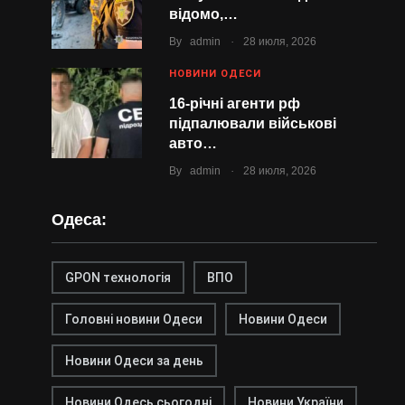
відомо,…
.
By
admin
28 июля, 2026
НОВИНИ ОДЕСИ
16-річні агенти рф
підпалювали військові
авто…
.
By
admin
28 июля, 2026
Одеса:
GPON технологія
ВПО
Головні новини Одеси
Новини Одеси
Новини Одеси за день
Новини Одесь сьогодні
Новини України