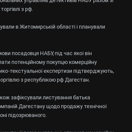
іональних управлінь детективів НАБУ разом зі
оргівлі з рф.
щували в Житомирській області і планували
ови посадовця НАБУ, під час якої він
слати потенційному покупцю комерційну
ико-текстуальної експертизи підтверджують,
торгівлю з республікою рф Дагестан.
акож зафіксували листування батька
омпаній Дагестану щодо продажу технічної
оні підозрюваного.