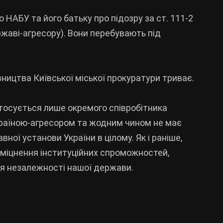
АБУ та його батьку про підозру за ст. 111-2
жаві-агресору). Вони перебувають під
ництва Київської міської прокуратури триває.
тосується лише окремого співробітника
 країною-агресором та жодним чином не має
ої установи України в цілому. Як і раніше,
зміцнення інституційних спроможностей,
ня незалежності нашої держави.