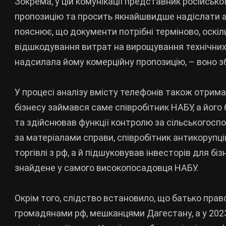
Зокрема, у цій комунікації представник російськ
пропозицію та просить якнайшвидше надіслати ак
пояснює, що документи потрібні терміново, оскіл
відшкодування витрат на вирощування технічних к
надсилала йому комерційну пропозицію, – воно з
У процесі аналізу вмісту телефонів також отрима
бізнесу займався саме співробітник НАБУ, а його
та здійснював функції контролю за сільськогоспо
за матеріалами справи, співробітник антикорупці
торгівлі з рф, а й підшуковував інвесторів для б
знайдене у самого високопосадовця НАБУ.
Окрім того, слідство встановило, що батько прав
громадянами рф, мешканцями Дагестану, а у 202