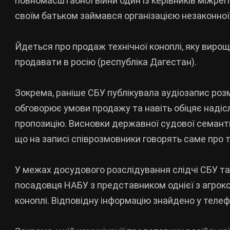
повномасштабної війни один із керівників міжрег
своїм батьком займався організацією незаконної т
Йдеться про продаж технічної коноплі, яку виро
продавати в росію (республіка Дагестан).
Зокрема, раніше СБУ публікувала аудіозапис розм
обговорює умови продажу та навіть обіцяє наді
пропозицію. Висновки державної судової семант
що на записі співрозмовники говорять саме про 
У межах досудового розслідування слідчі СБУ т
посадовця НАБУ з представником однієї з агрок
коноплі. Відповідну інформацію знайдено у телеф