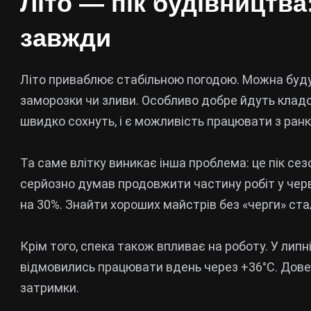
Літо — пік будівництва
завжди
Літо приваблює стабільною погодою. Можна буду
заморозки чи зливи. Особливо добре йдуть кладо
швидко сохнуть, і є можливість працювати з ранк
Та саме влітку виникає інша проблема: це пік сезо
серйозно думав продовжити частину робіт у червн
на 30%. Знайти хороших майстрів без «черги» ст
Крім того, спека також впливає на роботу. У липні
відмовились працювати вдень через +36°C. Довел
затримки.