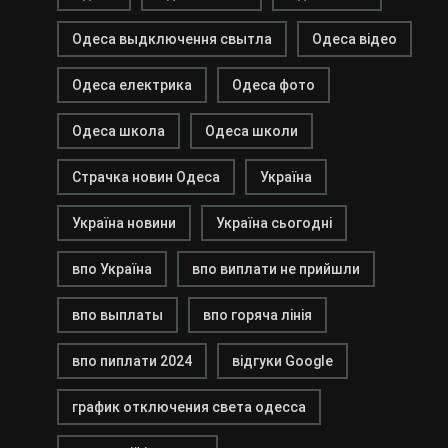
Одеса выдключення свытла
Одеса відео
Одеса електрика
Одеса фото
Одеса школа
Одеса школи
Страчка новин Одеса
Україна
Україна новини
Україна сьогодні
впо Україна
впо виплати не прийшли
впо выплаты
впо горяча лінія
впо пиплати 2024
відгуки Google
график отключения света одесса