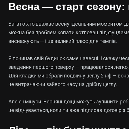
Весна — старт сезону:
Багато хто вважає весну ідеальним моментом для
можна без проблем копати котлован під фундамен
виснажують — і це великий плюс для темпів.
Я починав свій будинок саме навесні. І скажу чес
зведення першого поверху — працювалося легко, н
Для кладки ми обрали подвійну цеглу 2 нф — вона
не витрачаючи зайвого часу на дрібну цеглу.
Але є і мінуси. Весняні дощі можуть зупинити роб
це відчувається, коли ти вже підписав договір з