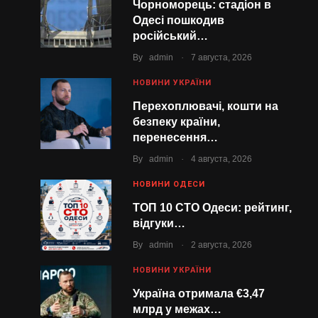
Чорноморець: стадіон в
Одесі пошкодив
російський…
.
By
admin
7 августа, 2026
НОВИНИ УКРАЇНИ
Перехоплювачі, кошти на
безпеку країни,
перенесення…
.
By
admin
4 августа, 2026
НОВИНИ ОДЕСИ
ТОП 10 СТО Одеси: рейтинг,
відгуки…
.
By
admin
2 августа, 2026
НОВИНИ УКРАЇНИ
Україна отримала €3,47
млрд у межах…