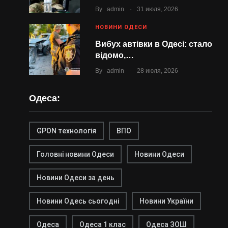
.
By
admin
31 июля, 2026
НОВИНИ ОДЕСИ
Вибух автівки в Одесі: стало
відомо,…
.
By
admin
28 июля, 2026
Одеса:
GPON технологія
ВПО
Головні новини Одеси
Новини Одеси
Новини Одеси за день
Новини Одесь сьогодні
Новини України
Одеса
Одеса 1 клас
Одеса ЗОШ