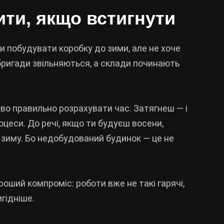
ти, якщо встигнути
ти побудувати коробку до зими, але не хоче
 бригади звільняються, а склади починають
о правильно розрахувати час. Затягнеш — і
оцеси. До речі, якщо ти будуєш восени,
 зиму. Бо недобудований будинок — це не
роший компроміс: роботи вже не такі гарячі,
гідніше.