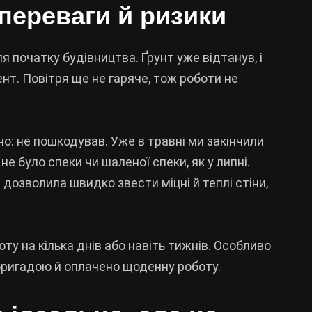
 переваги й ризики
 початку будівництва. Ґрунт уже відтанув, і
т. Повітря ще не гаряче, тож роботи не
но: не пошкодував. Уже в травні ми закінчили
е було спеки чи шаленої спеки, як у липні.
 дозволила швидко звести міцні й теплі стіни,
оту на кілька днів або навіть тижнів. Особливо
 бригадою й оплачено щоденну роботу.