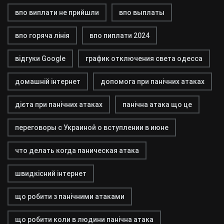
впо виплати не прийшли
впо выплаты
впо горяча лінія
впо пиплати 2024
відгуки Google
график отключения света одесса
домашній інтернет
допомога при панічних атаках
дієта при панічних атаках
панічна атака що це
переговоры с Украиной о вступлении в июне
что делать когда паническая атака
швидкісний інтернет
що робити з панічними атаками
що робити коли в людини панічна атака