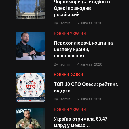
Чорноморець: стадіон в
Одесі пошкодив
російський…
.
By
admin
7 августа, 2026
НОВИНИ УКРАЇНИ
Перехоплювачі, кошти на
безпеку країни,
перенесення…
.
By
admin
4 августа, 2026
НОВИНИ ОДЕСИ
ТОП 10 СТО Одеси: рейтинг,
відгуки…
.
By
admin
2 августа, 2026
НОВИНИ УКРАЇНИ
Україна отримала €3,47
млрд у межах…