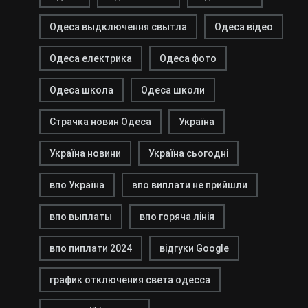
Одеса выдключення свытла
Одеса відео
Одеса електрика
Одеса фото
Одеса школа
Одеса школи
Страчка новин Одеса
Україна
Україна новини
Україна сьогодні
впо Україна
впо виплати не прийшли
впо выплаты
впо горяча лінія
впо пиплати 2024
відгуки Google
график отключения света одесса