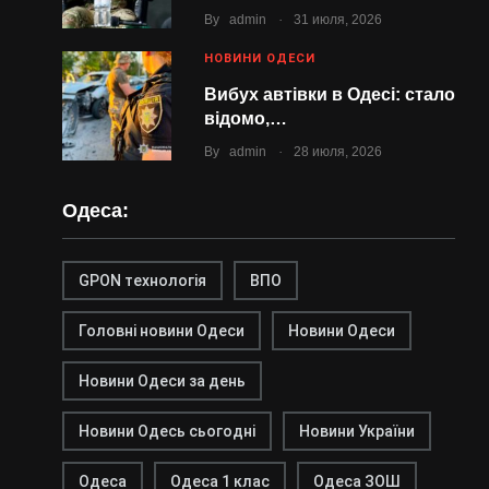
.
By
admin
31 июля, 2026
НОВИНИ ОДЕСИ
Вибух автівки в Одесі: стало
відомо,…
.
By
admin
28 июля, 2026
Одеса:
GPON технологія
ВПО
Головні новини Одеси
Новини Одеси
Новини Одеси за день
Новини Одесь сьогодні
Новини України
Одеса
Одеса 1 клас
Одеса ЗОШ