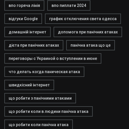
впо горяча лінія
впо пиплати 2024
відгуки Google
график отключения света одесса
домашній інтернет
допомога при панічних атаках
дієта при панічних атаках
панічна атака що це
переговоры с Украиной о вступлении в июне
что делать когда паническая атака
швидкісний інтернет
що робити з панічними атаками
що робити коли в людини панічна атака
що робити коли панічна атака