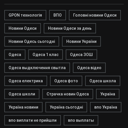
GPON технологія
ВПО
Головні новини Одеси
Новини Одеси
Новини Одеси за день
Новини Одесь сьогодні
Новини України
Одеса
Одеса 1 клас
Одеса ЗОШ
Одеса выдключення свытла
Одеса відео
Одеса електрика
Одеса фото
Одеса школа
Одеса школи
Страчка новин Одеса
Україна
Україна новини
Україна сьогодні
впо Україна
впо виплати не прийшли
впо выплаты