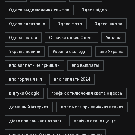
Одеса выдключення свытла
Одеса відео
Одеса електрика
Одеса фото
Одеса школа
Одеса школи
Страчка новин Одеса
Україна
Україна новини
Україна сьогодні
впо Україна
впо виплати не прийшли
впо выплаты
впо горяча лінія
впо пиплати 2024
відгуки Google
график отключения света одесса
домашній інтернет
допомога при панічних атаках
дієта при панічних атаках
панічна атака що це
переговоры с Украиной о вступлении в июне