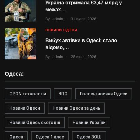
Україна отримала €3,47 млрд у
межах…
.
By
admin
31 июля, 2026
НОВИНИ ОДЕСИ
Вибух автівки в Одесі: стало
відомо,…
.
By
admin
28 июля, 2026
Одеса:
GPON технологія
ВПО
Головні новини Одеси
Новини Одеси
Новини Одеси за день
Новини Одесь сьогодні
Новини України
Одеса
Одеса 1 клас
Одеса ЗОШ