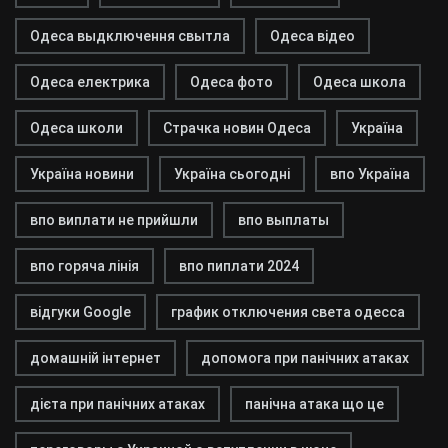
Одеса выдключення свытла
Одеса відео
Одеса електрика
Одеса фото
Одеса школа
Одеса школи
Страчка новин Одеса
Україна
Україна новини
Україна сьогодні
впо Україна
впо виплати не прийшли
впо выплаты
впо горяча лінія
впо пиплати 2024
відгуки Google
график отключения света одесса
домашній інтернет
допомога при панічних атаках
дієта при панічних атаках
панічна атака що це