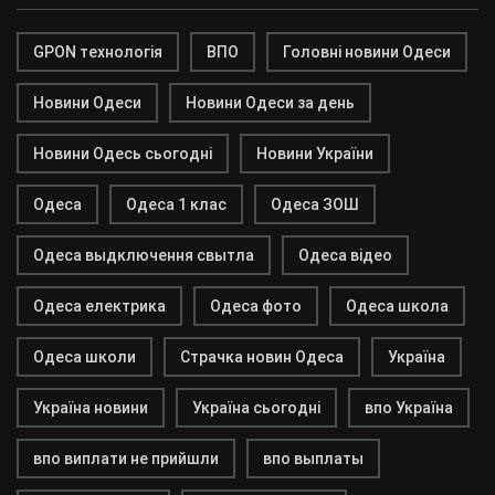
GPON технологія
ВПО
Головні новини Одеси
Новини Одеси
Новини Одеси за день
Новини Одесь сьогодні
Новини України
Одеса
Одеса 1 клас
Одеса ЗОШ
Одеса выдключення свытла
Одеса відео
Одеса електрика
Одеса фото
Одеса школа
Одеса школи
Страчка новин Одеса
Україна
Україна новини
Україна сьогодні
впо Україна
впо виплати не прийшли
впо выплаты