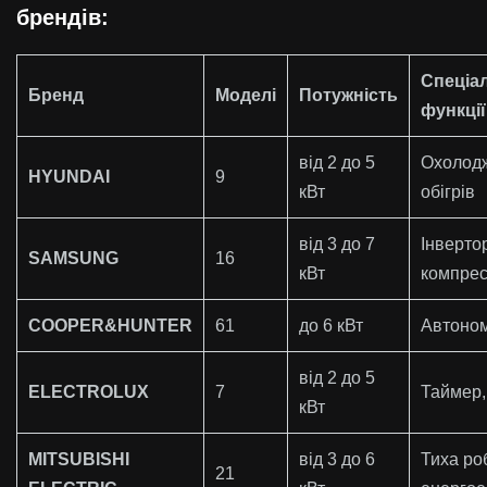
брендів:
Спеціа
Бренд
Моделі
Потужність
функції
від 2 до 5
Охолод
HYUNDAI
9
кВт
обігрів
від 3 до 7
Інверто
SAMSUNG
16
кВт
компре
COOPER&HUNTER
61
до 6 кВт
Автоно
від 2 до 5
ELECTROLUX
7
Таймер,
кВт
MITSUBISHI
від 3 до 6
Тиха ро
21