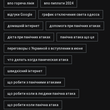
впо горяча лінія
впо пиплати 2024
відгуки Google
график отключения света одесса
домашній інтернет
допомога при панічних атаках
дієта при панічних атаках
панічна атака що це
переговоры с Украиной о вступлении в июне
что делать когда паническая атака
швидкісний інтернет
що робити з панічними атаками
що робити коли в людини панічна атака
що робити коли панічна атака