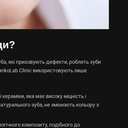
ди?
уба, які приховують дефекти, роблять зуби
rankoLab Clinic використовують лише
кераміки, яка має високу міцність і
натурального зуба, не змінюють кольору з
огічного композиту, подібного до