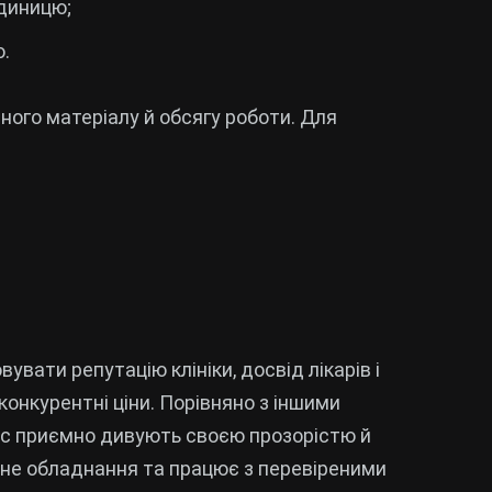
одиницю;
ю.
раного матеріалу й обсягу роботи. Для
вувати репутацію клініки, досвід лікарів і
 конкурентні ціни. Порівняно з іншими
inic приємно дивують своєю прозорістю й
асне обладнання та працює з перевіреними