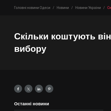
Головні новини Одеси
/
Новини
/
Новини України
/
Ск
Скільки коштують він
вибору
Останні новини