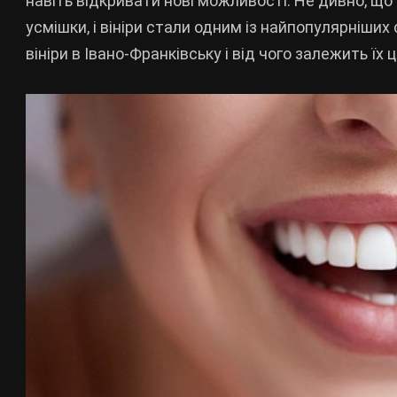
навіть відкривати нові можливості. Не дивно, що
усмішки, і вініри стали одним із найпопулярніших
вініри в Івано-Франківську і від чого залежить їх 