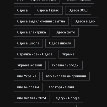
Одеса
Одеса 1 клас
Одеса ЗОШ
Одеса выдключення свытла
Одеса відео
Одеса електрика
Одеса фото
Одеса школа
Одеса школи
Страчка новин Одеса
Україна
Україна новини
Україна сьогодні
впо Україна
впо виплати не прийшли
впо выплаты
впо горяча лінія
впо пиплати 2024
відгуки Google