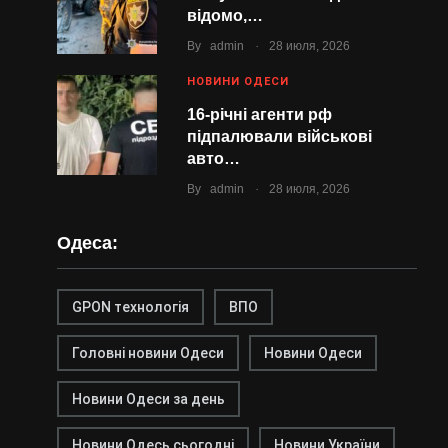
відомо,…
.
By
admin
28 июля, 2026
НОВИНИ ОДЕСИ
16-річні агенти рф
підпалювали військові
авто…
.
By
admin
28 июля, 2026
Одеса:
GPON технологія
ВПО
Головні новини Одеси
Новини Одеси
Новини Одеси за день
Новини Одесь сьогодні
Новини України