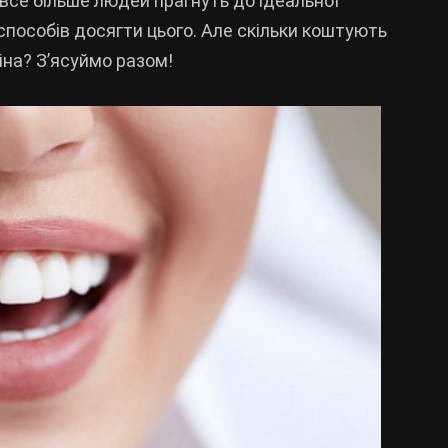
 все більше людей прагнуть до ідеальної
 способів досягти цього. Але скільки коштують
ціна? З’ясуймо разом!