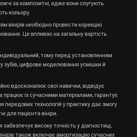
рожчі за композитні, адже вони слугують
ть кольору.
ям вінірів необхідно провести корекцію
ілювання. Це впливає на загальну вартість
індивідуальний, тому перед установленням
ану зубів, цифрове моделювання усмішки й
стійно вдосконалює свої навички, відвідує
а працює із сучасними матеріалами, гарантує
ня передових технологій у практику дає змогу
 для пацієнта вініри.
 забезпечує високу точність у діагностиці,
ь вінірів також включає амортизацію сучасних