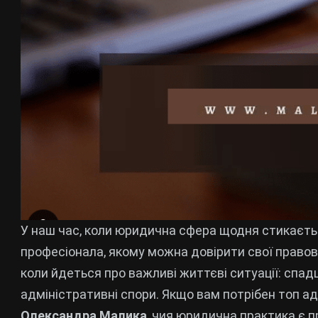
У наш час, коли юридична сфера щодня стикаєть
професіонала, якому можна довірити свої правові
коли йдеться про важливі життєві ситуації: спадщ
адміністративні спори. Якщо вам потрібен топ ад
Олександра Маликa
, чия юридична практика є 