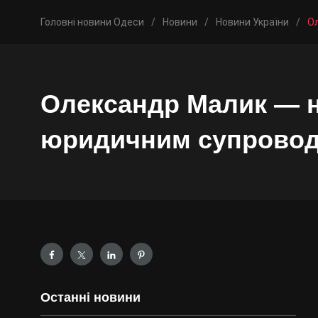
Головні новини Одеси
/
Новини
/
Новини України
/
Ол
Олександр Малик — н
юридичним супрово
Останні новини