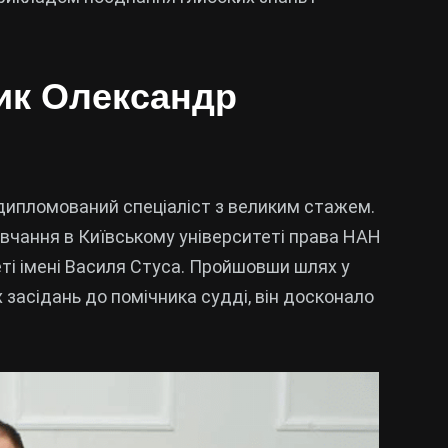
ик Олександр
ипломований спеціаліст з великим стажем.
авчання в Київському університеті права НАН
ті імені Василя Стуса. Пройшовши шлях у
 засідань до помічника судді, він досконало