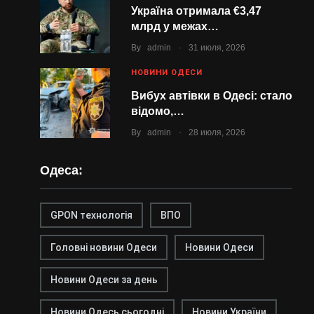
Україна отримала €3,47
млрд у межах…
.
By
admin
31 июля, 2026
НОВИНИ ОДЕСИ
Вибух автівки в Одесі: стало
відомо,…
.
By
admin
28 июля, 2026
Одеса:
GPON технологія
ВПО
Головні новини Одеси
Новини Одеси
Новини Одеси за день
Новини Одесь сьогодні
Новини України