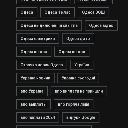
Одеса
Одеса 1 клас
Одеса ЗОШ
Одеса выдключення свытла
Одеса відео
Одеса електрика
Одеса фото
Одеса школа
Одеса школи
Страчка новин Одеса
Україна
Україна новини
Україна сьогодні
впо Україна
впо виплати не прийшли
впо выплаты
впо горяча лінія
впо пиплати 2024
відгуки Google