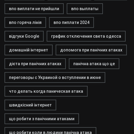
впо виплати не прийшли
впо выплаты
впо горяча лінія
впо пиплати 2024
відгуки Google
график отключения света одесса
домашній інтернет
допомога при панічних атаках
дієта при панічних атаках
панічна атака що це
переговоры с Украиной о вступлении в июне
что делать когда паническая атака
швидкісний інтернет
що робити з панічними атаками
що робити коли в людини панічна атака