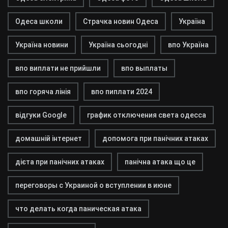
Одеса школи
Страчка новин Одеса
Україна
Україна новини
Україна сьогодні
впо Україна
впо виплати не прийшли
впо выплаты
впо горяча лінія
впо пиплати 2024
відгуки Google
график отключения света одесса
домашній інтернет
допомога при панічних атаках
дієта при панічних атаках
панічна атака що це
переговоры с Украиной о вступлении в июне
что делать когда паническая атака