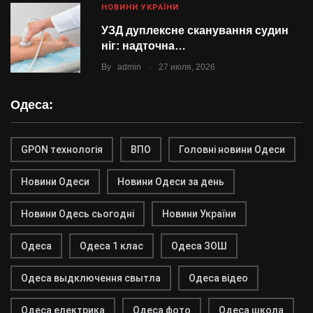
НОВИНИ УКРАЇНИ
УЗД дуплексне сканування судин
ніг: надточна…
.
By
admin
27 июля, 2026
Одеса:
GPON технологія
ВПО
Головні новини Одеси
Новини Одеси
Новини Одеси за день
Новини Одесь сьогодні
Новини України
Одеса
Одеса 1 клас
Одеса ЗОШ
Одеса выдключення свытла
Одеса відео
Одеса електрика
Одеса фото
Одеса школа