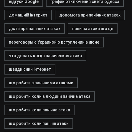
відгуки Google
график отключения света одесса
домашній інтернет
допомога при панічних атаках
дієта при панічних атаках
панічна атака що це
переговоры с Украиной о вступлении в июне
что делать когда паническая атака
швидкісний інтернет
що робити з панічними атаками
що робити коли в людини панічна атака
що робити коли панічна атака
що робити коли панічні атаки