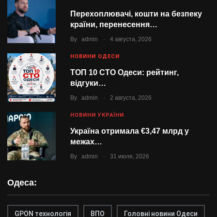
Перехоплювачі, кошти на безпеку
країни, перенесення…
.
By
admin
4 августа, 2026
НОВИНИ ОДЕСИ
ТОП 10 СТО Одеси: рейтинг,
відгуки…
.
By
admin
2 августа, 2026
НОВИНИ УКРАЇНИ
Україна отримала €3,47 млрд у
межах…
.
By
admin
31 июля, 2026
Одеса:
GPON технологія
ВПО
Головні новини Одеси