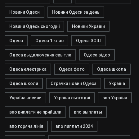
Новини Одеси
Новини Одеси за день
Новини Одесь сьогодні
Новини України
Одеса
Одеса 1 клас
Одеса ЗОШ
Одеса выдключення свытла
Одеса відео
Одеса електрика
Одеса фото
Одеса школа
Одеса школи
Страчка новин Одеса
Україна
Україна новини
Україна сьогодні
впо Україна
впо виплати не прийшли
впо выплаты
впо горяча лінія
впо пиплати 2024