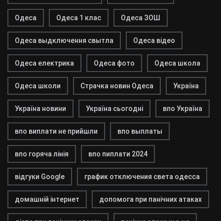
Одеса
Одеса 1 клас
Одеса ЗОШ
Одеса выдключення свытла
Одеса відео
Одеса електрика
Одеса фото
Одеса школа
Одеса школи
Страчка новин Одеса
Україна
Україна новини
Україна сьогодні
впо Україна
впо виплати не прийшли
впо выплаты
впо горяча лінія
впо пиплати 2024
відгуки Google
график отключения света одесса
домашній інтернет
допомога при панічних атаках