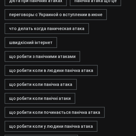
дієта при панічних атаках
панічна атака що це
переговоры с Украиной о вступлении в июне
что делать когда паническая атака
швидкісний інтернет
що робити з панічними атаками
що робити коли в людини панічна атака
що робити коли панічна атака
що робити коли панічні атаки
що робити коли починається панічна атака
що робити коли у людини панічна атака