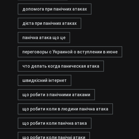
допомога при панічних атаках
дієта при панічних атаках
панічна атака що це
переговоры с Украиной о вступлении в июне
что делать когда паническая атака
швидкісний інтернет
що робити з панічними атаками
що робити коли в людини панічна атака
що робити коли панічна атака
що робити коли панічні атаки