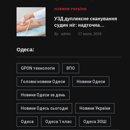
НОВИНИ УКРАЇНИ
УЗД дуплексне сканування
судин ніг: надточна…
.
By
admin
27 июля, 2026
Одеса:
GPON технологія
ВПО
Головні новини Одеси
Новини Одеси
Новини Одеси за день
Новини Одесь сьогодні
Новини України
Одеса
Одеса 1 клас
Одеса ЗОШ