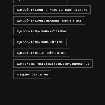
що робити коли починається панічна атака
що робити коли у людини панічна атака
що робити при панічних атаках
що робити при панічній атаці
що робити якщо панічна атака
що таке панічна атака та як з нею впоратись
інтернет без світла