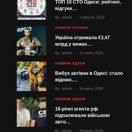
ТОП 10 СТО Одеси: рейтинг,
відгуки…
.
By
admin
2 августа, 2026
НОВИНИ УКРАЇНИ
Україна отримала €3,47
млрд у межах…
.
By
admin
31 июля, 2026
НОВИНИ ОДЕСИ
Вибух автівки в Одесі: стало
відомо,…
.
By
admin
28 июля, 2026
НОВИНИ ОДЕСИ
16-річні агенти рф
підпалювали військові
авто…
.
By
admin
28 июля, 2026