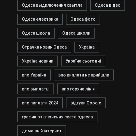
Одеса выдключення свытла
Одеса відео
Одеса електрика
Одеса фото
Одеса школа
Одеса школи
Страчка новин Одеса
Україна
Україна новини
Україна сьогодні
впо Україна
впо виплати не прийшли
впо выплаты
впо горяча лінія
впо пиплати 2024
відгуки Google
график отключения света одесса
домашній інтернет