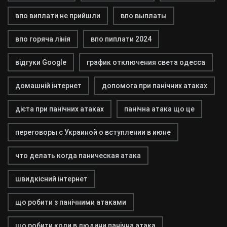
впо виплати не прийшли
впо выплаты
впо горяча лінія
впо пиплати 2024
відгуки Google
график отключения света одесса
домашній інтернет
допомога при панічних атаках
дієта при панічних атаках
панічна атака що це
переговоры с Украиной о вступлении в июне
что делать когда паническая атака
швидкісний інтернет
що робити з панічними атаками
що робити коли в людини панічна атака