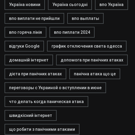
Україна новини
Україна сьогодні
впо Україна
впо виплати не прийшли
впо выплаты
впо горяча лінія
впо пиплати 2024
відгуки Google
график отключения света одесса
домашній інтернет
допомога при панічних атаках
дієта при панічних атаках
панічна атака що це
переговоры с Украиной о вступлении в июне
что делать когда паническая атака
швидкісний інтернет
що робити з панічними атаками