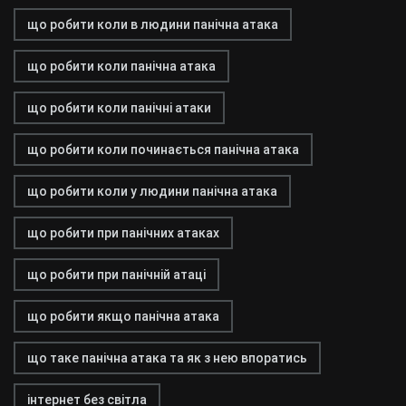
що робити коли в людини панічна атака
що робити коли панічна атака
що робити коли панічні атаки
що робити коли починається панічна атака
що робити коли у людини панічна атака
що робити при панічних атаках
що робити при панічній атаці
що робити якщо панічна атака
що таке панічна атака та як з нею впоратись
інтернет без світла