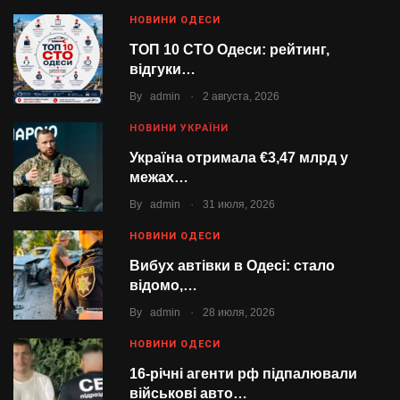
НОВИНИ ОДЕСИ
ТОП 10 СТО Одеси: рейтинг,
відгуки…
.
By
admin
2 августа, 2026
НОВИНИ УКРАЇНИ
Україна отримала €3,47 млрд у
межах…
.
By
admin
31 июля, 2026
НОВИНИ ОДЕСИ
Вибух автівки в Одесі: стало
відомо,…
.
By
admin
28 июля, 2026
НОВИНИ ОДЕСИ
16-річні агенти рф підпалювали
військові авто…