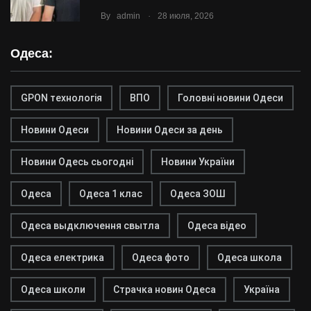
.
By
admin
28 июля, 2026
Одеса:
GPON технологія
ВПО
Головні новини Одеси
Новини Одеси
Новини Одеси за день
Новини Одесь сьогодні
Новини України
Одеса
Одеса 1 клас
Одеса ЗОШ
Одеса выдключення свытла
Одеса відео
Одеса електрика
Одеса фото
Одеса школа
Одеса школи
Страчка новин Одеса
Україна