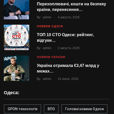
Перехоплювачі, кошти на безпеку
країни, перенесення…
.
By
admin
4 августа, 2026
НОВИНИ ОДЕСИ
ТОП 10 СТО Одеси: рейтинг,
відгуки…
.
By
admin
2 августа, 2026
НОВИНИ УКРАЇНИ
Україна отримала €3,47 млрд у
межах…
.
By
admin
31 июля, 2026
Одеса:
GPON технологія
ВПО
Головні новини Одеси