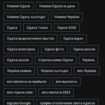
Новини Одеси
Новини Одеси за день
Новини Одесь сьогодні
Новини України
Одеса
Одеса 1 клас
Одеса ЗОШ
Одеса выдключення свытла
Одеса відео
Одеса електрика
Одеса фото
Одеса школа
Одеса школи
Страчка новин Одеса
Україна
Україна новини
Україна сьогодні
впо Україна
впо виплати не прийшли
впо выплаты
впо горяча лінія
впо пиплати 2024
відгуки Google
график отключения света одесса