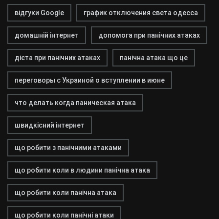
відгуки Google
график отключения света одесса
домашній інтернет
допомога при панічних атаках
дієта при панічних атаках
панічна атака що це
переговоры с Украиной о вступлении в июне
что делать когда паническая атака
швидкісний інтернет
що робити з панічними атаками
що робити коли в людини панічна атака
що робити коли панічна атака
що робити коли панічні атаки