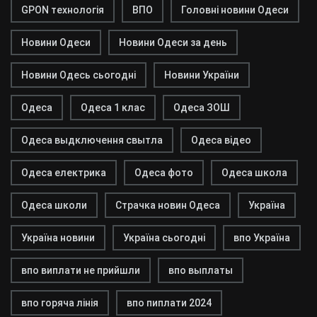
GPON технологія
ВПО
Головні новини Одеси
Новини Одеси
Новини Одеси за день
Новини Одесь сьогодні
Новини України
Одеса
Одеса 1 клас
Одеса ЗОШ
Одеса выдключення свытла
Одеса відео
Одеса електрика
Одеса фото
Одеса школа
Одеса школи
Страчка новин Одеса
Україна
Україна новини
Україна сьогодні
впо Україна
впо виплати не прийшли
впо выплаты
впо горяча лінія
впо пиплати 2024