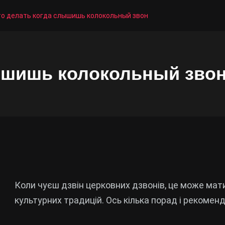
то делать когда слышишь колокольный звон
ышишь колокольный зво
Коли чуєш дзвін церковних дзвонів, це може мати
культурних традицій. Ось кілька порад і рекоменд