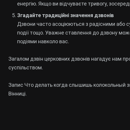
енергію. Якщо ви відчуваєте тривогу, зосеред
Згадайте традиційні значення дзвонів
Дзвони часто асоціюються з радісними або су
події тощо. Уважне ставлення до дзвону мож
подіями навколо вас.
Загалом дзвін церковних дзвонів нагадує нам про
суспільством.
Запис Что делать когда слышишь колокольный зв
Вінниці.