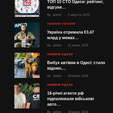
ТОП 10 СТО Одеси: рейтинг,
відгуки…
.
By
admin
2 августа, 2026
НОВИНИ УКРАЇНИ
Україна отримала €3,47
млрд у межах…
.
By
admin
31 июля, 2026
НОВИНИ ОДЕСИ
Вибух автівки в Одесі: стало
відомо,…
.
By
admin
28 июля, 2026
НОВИНИ ОДЕСИ
16-річні агенти рф
підпалювали військові
авто…
.
By
admin
28 июля, 2026