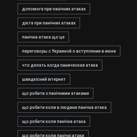
допомога при панічних атаках
дієта при панічних атаках
панічна атака що це
переговоры с Украиной о вступлении в июне
что делать когда паническая атака
швидкісний інтернет
що робити з панічними атаками
що робити коли в людини панічна атака
що робити коли панічна атака
що робити коли панічні атаки