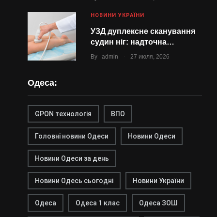
НОВИНИ УКРАЇНИ
УЗД дуплексне сканування
судин ніг: надточна…
.
By
admin
27 июля, 2026
Одеса:
GPON технологія
ВПО
Головні новини Одеси
Новини Одеси
Новини Одеси за день
Новини Одесь сьогодні
Новини України
Одеса
Одеса 1 клас
Одеса ЗОШ