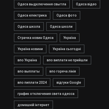
Одеса выдключення свытла
Одеса відео
Одеса електрика
Одеса фото
Одеса школа
Одеса школи
Страчка новин Одеса
Україна
Україна новини
Україна сьогодні
впо Україна
впо виплати не прийшли
впо выплаты
впо горяча лінія
впо пиплати 2024
відгуки Google
график отключения света одесса
домашній інтернет