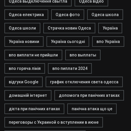
Одеса выдключення свытла
Одеса відео
Одеса електрика
Одеса фото
Одеса школа
Одеса школи
Страчка новин Одеса
Україна
Україна новини
Україна сьогодні
впо Україна
впо виплати не прийшли
впо выплаты
впо горяча лінія
впо пиплати 2024
відгуки Google
график отключения света одесса
домашній інтернет
допомога при панічних атаках
дієта при панічних атаках
панічна атака що це
переговоры с Украиной о вступлении в июне