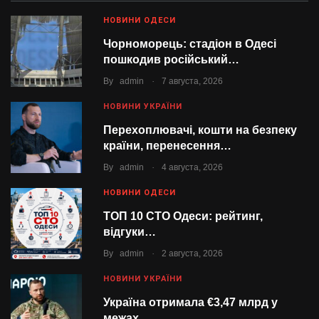
НОВИНИ ОДЕСИ
Чорноморець: стадіон в Одесі
пошкодив російський…
.
By
admin
7 августа, 2026
НОВИНИ УКРАЇНИ
Перехоплювачі, кошти на безпеку
країни, перенесення…
.
By
admin
4 августа, 2026
НОВИНИ ОДЕСИ
ТОП 10 СТО Одеси: рейтинг,
відгуки…
.
By
admin
2 августа, 2026
НОВИНИ УКРАЇНИ
Україна отримала €3,47 млрд у
межах…