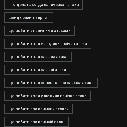
что делать когда паническая атака
швидкісний інтернет
що робити з панічними атаками
що робити коли в людини панічна атака
що робити коли панічна атака
що робити коли панічні атаки
що робити коли починається панічна атака
що робити коли у людини панічна атака
що робити при панічних атаках
що робити при панічній атаці